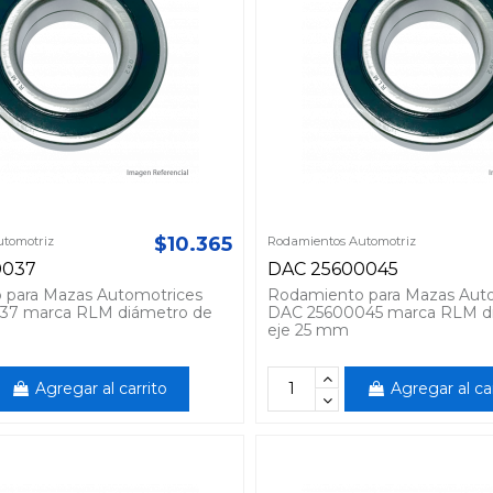
$10.365
tomotriz
Rodamientos Automotriz
0037
DAC 25600045
 para Mazas Automotrices
Rodamiento para Mazas Aut
37 marca RLM diámetro de
DAC 25600045 marca RLM d
eje 25 mm
Agregar al carrito
Agregar al ca