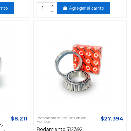
rrito
Agregar al carrito
$8.211
$27.394
Rodamiento de Rodillos Conicos
Metricos
Y2
Rodamiento 512392