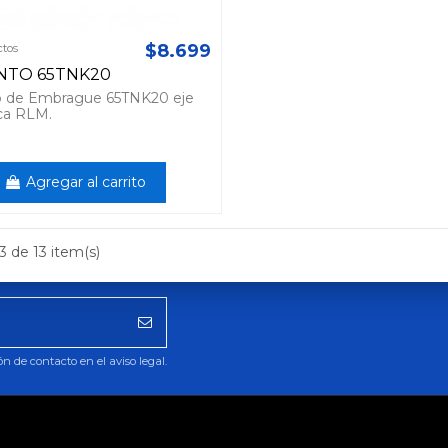
$8.699
ctos
NTO 65TNK20
 de Embrague 65TNK20 eje
ca RLM.
Agregar al carrito
3 de 13 item(s)
 de contacto en el aviso legal.