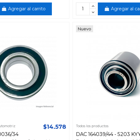
Agregar al carrito
Agregar al ca
Nuevo
$14.578
tomotriz
Todos los productos
0036/34
DAC 164039/44 - 5203 KY