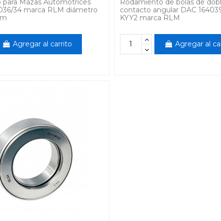
 para Mazas Automotrices
Rodamiento de bolas de doble
36/34 marca RLM diámetro
contacto angular DAC 164039
mm
KYY2 marca RLM
Agregar al carrito
Agregar al ca