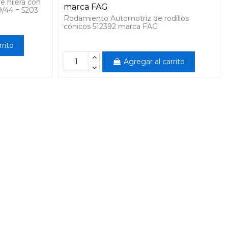
 hilera con
marca FAG
/44 = 5203
Rodamiento Automotriz de rodillos
cónicos 512392 marca FAG
rrito
Agregar al carrito