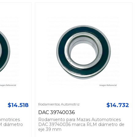
$14.518
$14.732
Rodamientos Automotriz
DAC 39740036
omotrices
Rodamiento para Mazas Automotrices
M diámetro
DAC 39740036 marca RLM diámetro de
eje 39 mm