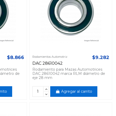
$8.866
$9.282
Rodamientos Automotriz
DAC 28610042
omotrices
Rodamiento para Mazas Automotrices
iámetro de
DAC 28610042 marca RLM diámetro de
eje 28 mm
rrito
Agregar al carrito