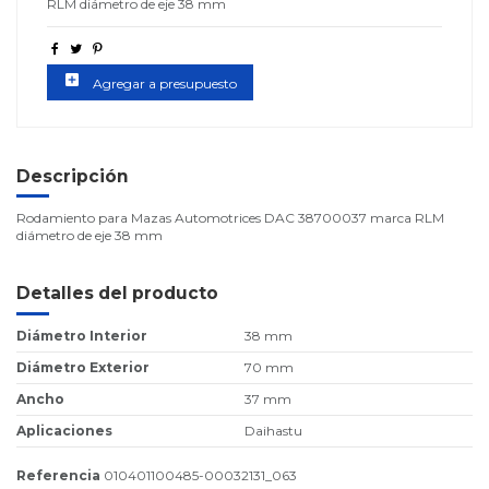
RLM diámetro de eje 38 mm
add_box
Agregar a presupuesto
Descripción
Rodamiento para Mazas Automotrices DAC 38700037 marca RLM
diámetro de eje 38 mm
Detalles del producto
Diámetro Interior
38 mm
Diámetro Exterior
70 mm
Ancho
37 mm
Aplicaciones
Daihastu
Referencia
010401100485-00032131_063