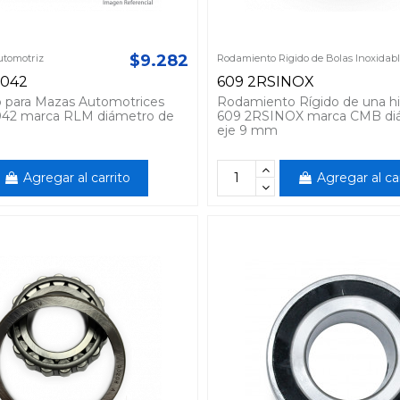
$9.282
tomotriz
Rodamiento Rigido de Bolas Inoxidab
0042
609 2RSINOX
 para Mazas Automotrices
Rodamiento Rígido de una hi
42 marca RLM diámetro de
609 2RSINOX marca CMB di
eje 9 mm
Agregar al carrito
Agregar al ca