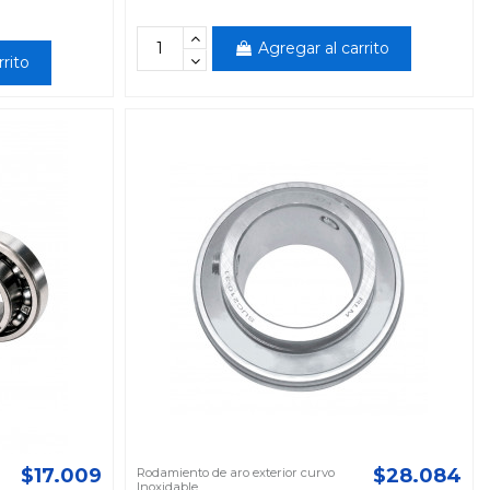
Agregar al carrito
rrito
$17.009
$28.084
Rodamiento de aro exterior curvo
Inoxidable