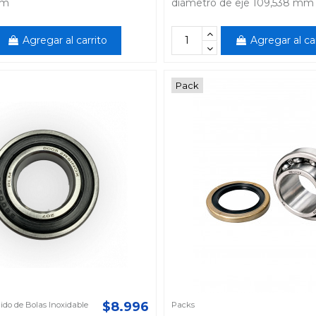
mm
diámetro de eje 109,538 mm
Agregar al carrito
Agregar al ca
Pack
$8.996
do de Bolas Inoxidable
Packs