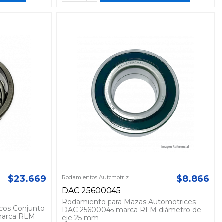
$23.669
$8.866
Rodamientos Automotriz
DAC 25600045
Rodamiento para Mazas Automotrices
cos Conjunto
DAC 25600045 marca RLM diámetro de
 marca RLM
eje 25 mm