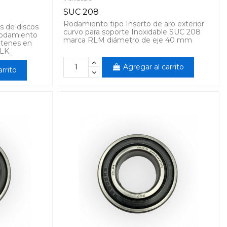
SUC 208
Rodamiento tipo Inserto de aro exterior
s de discos
curvo para soporte Inoxidable SUC 208
rodamiento
marca RLM diámetro de eje 40 mm
etenes en
WLK.
Agregar al carrito
rrito