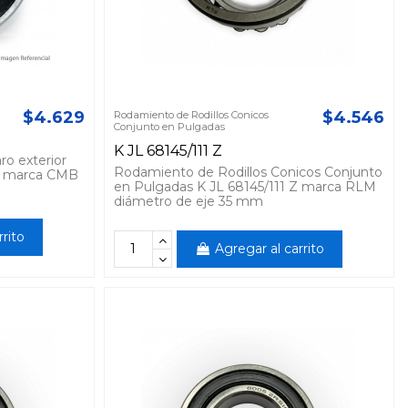
$4.629
$4.546
Rodamiento de Rodillos Conicos
Conjunto en Pulgadas
K JL 68145/111 Z
ro exterior
Rodamiento de Rodillos Conicos Conjunto
14 marca CMB
en Pulgadas K JL 68145/111 Z marca RLM
diámetro de eje 35 mm
rrito
Agregar al carrito