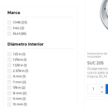
Marca
CMB
(23)
FAG
(3)
RLM
(69)
Diámetro Interior
Rodamiento de a
1.1/2 in
(1)
Inoxidable
1.1/16 in
(1)
SUC 205
1.3/8 in
(1)
Rodamiento t
2.3/16 in
(1)
curvo para 
marca RLM 
6 mm
(1)
7 mm
(2)
7/8 in
(2)
8 mm
(2)
9 mm
(1)
10 mm
(1)