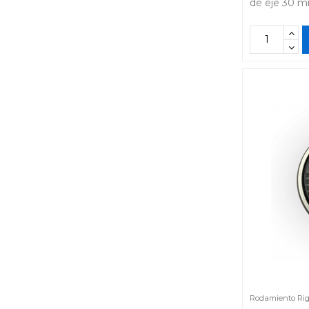
de eje 30 
20
(1)
21
(2)
22
(1)
22 mm
(3)
23
(1)
23 mm
(1)
24
(1)
25
(1)
32,55 mm
(1)
33
(1)
35 mm
(1)
36 mm
(1)
36/33 mm
(1)
36/34 mm
(1)
37 mm
(4)
40 mm
(1)
42 mm
(1)
45 mm
(1)
Rodamiento Rigi