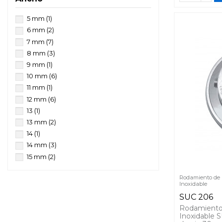
55 mm
(3)
55 mm
(2)
60 mm
(3)
60 mm
(1)
5 mm
(1)
65 mm
(3)
61 mm
(1)
6 mm
(2)
70 mm
(2)
62 mm
(7)
7 mm
(7)
109
(1)
64 mm
(1)
8 mm
(3)
66 mm
(1)
9 mm
(1)
68 mm
(1)
10 mm
(6)
70 mm
(1)
11 mm
(1)
72 mm
(3)
12 mm
(6)
74 mm
(3)
13
(1)
75 mm
(1)
13 mm
(2)
80 mm
(6)
14
(1)
85 mm
(2)
14 mm
(3)
90 mm
(3)
15 mm
(2)
95 mm
(1)
16 mm
(4)
100 mm
(3)
Rodamiento de a
17
(2)
Inoxidable
101.9 a 102.5 mm
(1)
17 mm
(1)
SUC 206
110 mm
(2)
18
(1)
Rodamiento 
18 mm
(4)
Inoxidable 