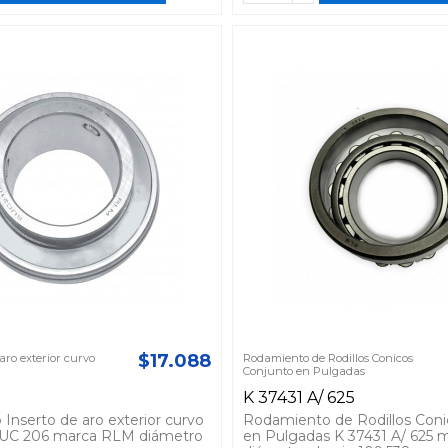
$17.088
ro exterior curvo
Rodamiento de Rodillos Conicos
Conjunto en Pulgadas
K 37431 A/ 625
Inserto de aro exterior curvo
Rodamiento de Rodillos Coni
SUC 206 marca RLM diámetro
en Pulgadas K 37431 A/ 625