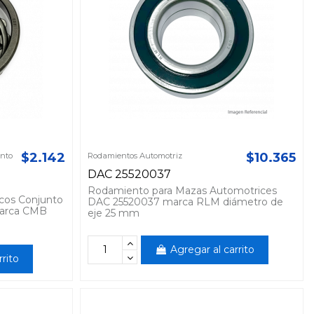
$2.142
$10.365
unto
Rodamientos Automotriz
DAC 25520037
Rodamiento para Mazas Automotrices
cos Conjunto
DAC 25520037 marca RLM diámetro de
marca CMB
eje 25 mm
Agregar al carrito
rrito