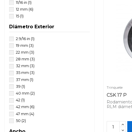
11/16 in
(1)
12 mm
(6)
15
(1)
15 mm
(3)
Diámetro Exterior
16.26 mm
(1)
17 mm
(4)
2.9/16 in
(1)
20 mm
(6)
19 mm
(3)
25 mm
(7)
22 mm
(3)
27/32 in
(1)
28 mm
(3)
28 mm
(1)
32 mm
(3)
30 mm
(9)
35 mm
(3)
34 mm
(2)
37 mm
(1)
35 mm
(6)
39
(1)
Trinquete
38 mm
(2)
40 mm
(2)
CSK 17 P
39 mm
(1)
42
(1)
Rodamiento 
40 mm
(8)
RLM diámet
42 mm
(6)
45
(1)
47 mm
(4)
45 mm
(4)
50
(2)
50 mm
(2)
52 mm
(5)
Ancho