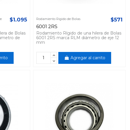
$1.095
$571
le
Rodamiento Rigido de Bolas
6001 2RS
lera de Bolas
Rodamiento Rígido de una hilera de Bolas
ámetro de
6001 2RS marca RLM diámetro de eje 12
mm
rrito
Agregar al carrito