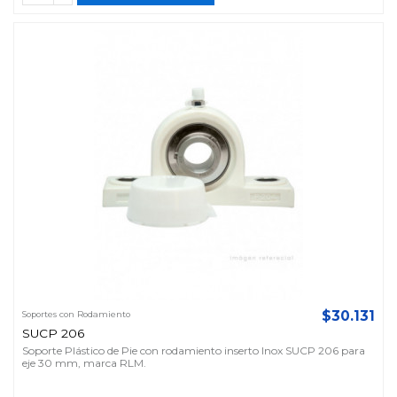
$30.131
Soportes con Rodamiento
SUCP 206
Soporte Plástico de Pie con rodamiento inserto Inox SUCP 206 para
eje 30 mm, marca RLM.