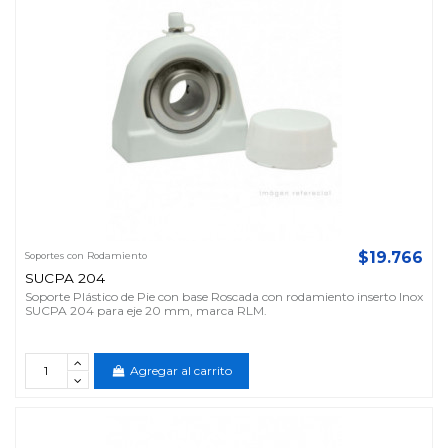
$19.766
Soportes con Rodamiento
SUCPA 204
Soporte Plástico de Pie con base Roscada con rodamiento inserto Inox
SUCPA 204 para eje 20 mm, marca RLM.
Agregar al carrito