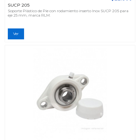
SUCP 205
Soporte Plástico de Pie con rodamiento inserto Inox SUCP 205 para
eje 25 mm, marca RLM.
Ver