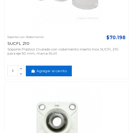
$70.198
Soportes con Rodamiento
SUCFL 210
Soporte Plástico Ovalado con rodamiento inserto Inox SUCFL 210
para eje 50 mm, marca RLM.
Agregar al carrito