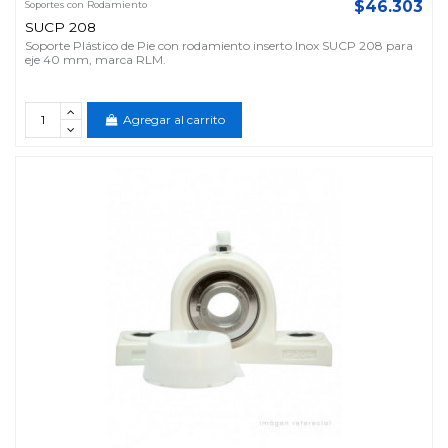
$46.303
Soportes con Rodamiento
SUCP 208
Soporte Plástico de Pie con rodamiento inserto Inox SUCP 208 para
eje 40 mm, marca RLM.
Agregar al carrito