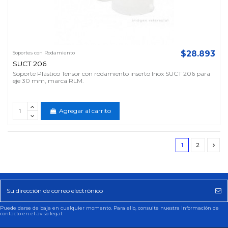
$28.893
Soportes con Rodamiento
SUCT 206
Soporte Plástico Tensor con rodamiento inserto Inox SUCT 206 para
eje 30 mm, marca RLM.
Agregar al carrito
1
2
Puede darse de baja en cualquier momento. Para ello, consulte nuestra información de
contacto en el aviso legal.