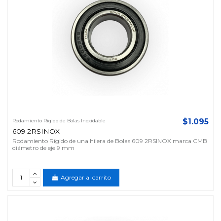
$1.095
Rodamiento Rigido de Bolas Inoxidable
609 2RSINOX
Rodamiento Rígido de una hilera de Bolas 609 2RSINOX marca CMB
diámetro de eje 9 mm
Agregar al carrito