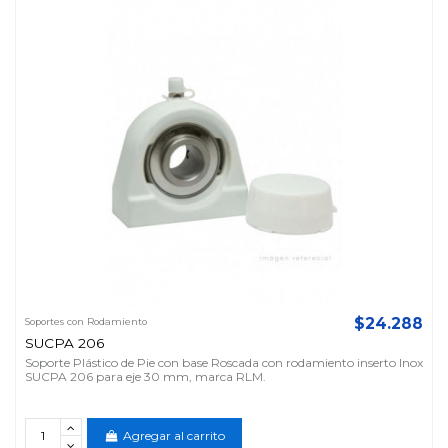
$24.288
Soportes con Rodamiento
SUCPA 206
Soporte Plástico de Pie con base Roscada con rodamiento inserto Inox
SUCPA 206 para eje 30 mm, marca RLM.
Agregar al carrito