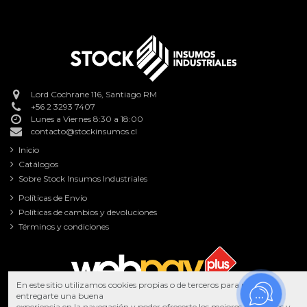
Lord Cochrane 116, Santiago RM
+56 2 3293 7407
Lunes a Viernes 8:30 a 18:00
contacto@stockinsumos.cl
Inicio
Catálogos
Sobre Stock Insumos Industriales
Políticas de Envío
Políticas de cambios y devoluciones
Términos y condiciones
En este sitio utilizamos cookies propias o de terceros para poder
entregarte una buena
experiencia en la navegación y poder ofrecerte los mejores productos y