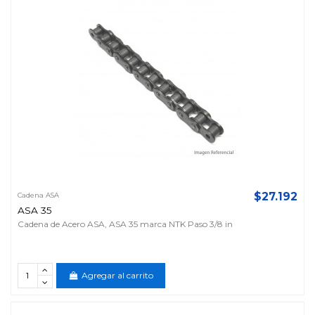
$27.192
Cadena ASA
ASA 35
Cadena de Acero ASA, ASA 35 marca NTK Paso 3/8 in
Agregar al carrito