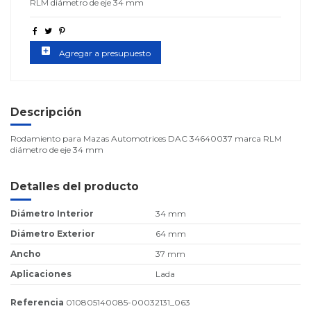
RLM diámetro de eje 34 mm
add_box
Agregar a presupuesto
Descripción
Rodamiento para Mazas Automotrices DAC 34640037 marca RLM
diámetro de eje 34 mm
Detalles del producto
Diámetro Interior
34 mm
Diámetro Exterior
64 mm
Ancho
37 mm
Aplicaciones
Lada
Referencia
010805140085-00032131_063