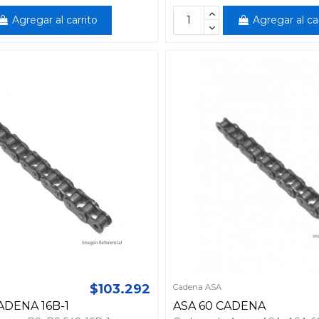
Agregar al carrito
Agregar al ca
$103.292
Cadena ASA
CADENA 16B-1
ASA 60 CADENA