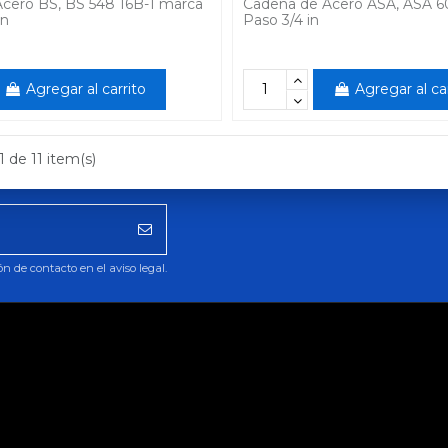
cero BS, BS 548 16B-1 marca
Cadena de Acero ASA, ASA 
in
Paso 3/4 in
Agregar al carrito
Agregar al ca
 de 11 item(s)
 de contacto en el aviso legal.