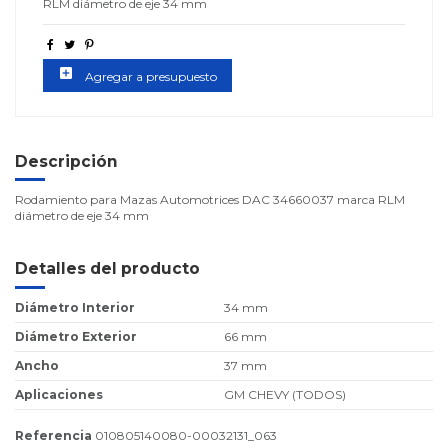
RLM diámetro de eje 34 mm
add_box
Agregar a presupuesto
Descripción
Rodamiento para Mazas Automotrices DAC 34660037 marca RLM
diámetro de eje 34 mm
Detalles del producto
Diámetro Interior
34 mm
Diámetro Exterior
66 mm
Ancho
37 mm
Aplicaciones
GM CHEVY (TODOS)
Referencia
010805140080-00032131_063