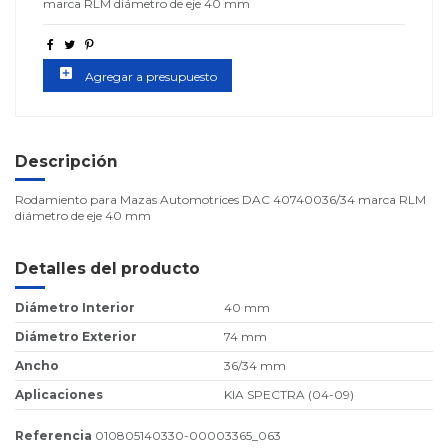
marca RLM diámetro de eje 40 mm
add_box
Agregar a presupuesto
Descripción
Rodamiento para Mazas Automotrices DAC 40740036/34 marca RLM
diámetro de eje 40 mm
Detalles del producto
Diámetro Interior
40 mm
Diámetro Exterior
74 mm
Ancho
36/34 mm
Aplicaciones
KIA SPECTRA (04-09)
Referencia
010805140330-00003365_063