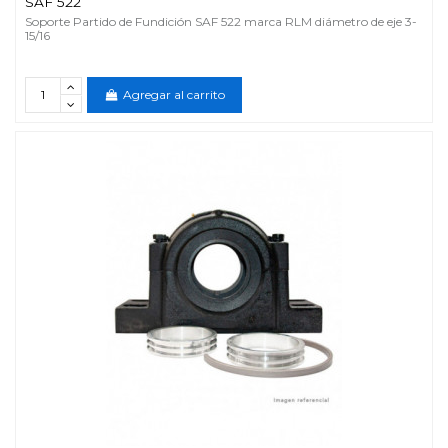
SAF 522
Soporte Partido de Fundición SAF 522 marca RLM diámetro de eje 3-
15/16
Agregar al carrito